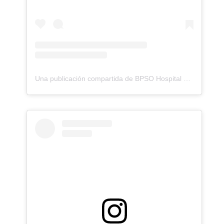
Una publicación compartida de BPSO Hospital Roberto del Rio (@bpso__hrrio)